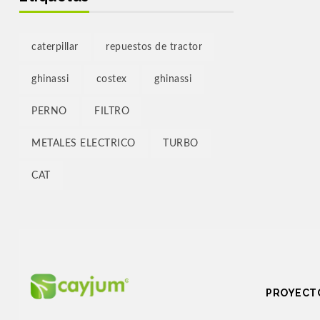
HINO
(20)
(34)
caterpillar
repuestos de tractor
INDECO
(60)
ghinassi
costex
ghinassi
JACTO
(21)
(314)
PERNO
FILTRO
(16)
(605)
METALES ELECTRICO
TURBO
(299)
LYS
(11)
CAT
(38)
(591)
MERCEDEZ
(40)
PROYECT