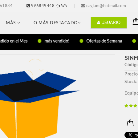
WA
761834
996849448
cayjum@hotmail.com
USUARIO
MÁS
LO MÁS DESTACADO
ido en el Mes
más vendido!
Ofertas de Semana
SINF
Códig
Precio
Stock:
Equip