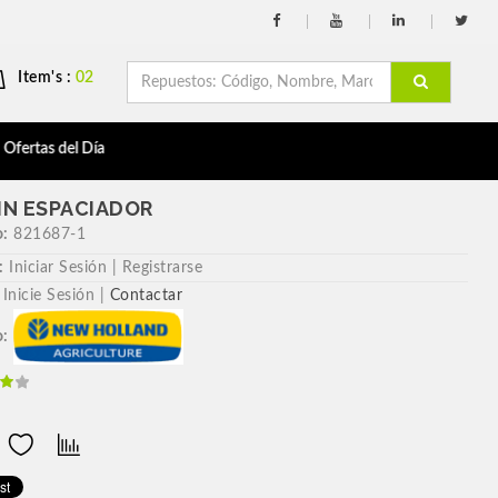
Item's :
02
Ofertas del Día
IN ESPACIADOR
o:
821687-1
:
Iniciar Sesión | Registrarse
Inicie Sesión |
Contactar
o: