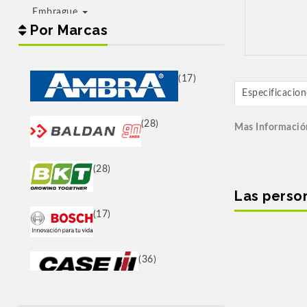
Embrague
Por Marcas
Estructura Bastidor
FILTROS
(17)
Especificacion
Frenos
(28)
Mas Informació
FUMIGAR
Lubricantes
(28)
Las perso
Motor
(17)
Motor Equipamiento
Orugas
(36)
Otros
(42)
(76)