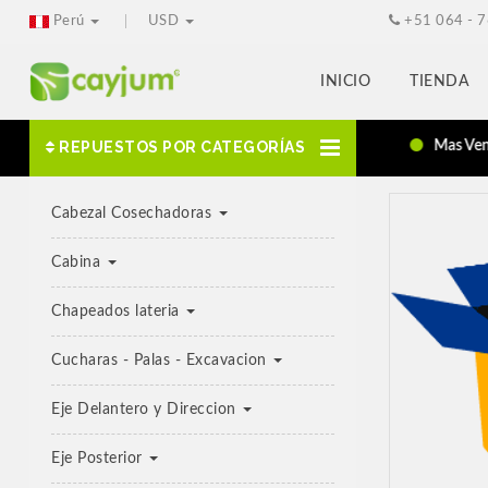
Perú
USD
+51 064 - 
INICIO
TIENDA
REPUESTOS POR CATEGORÍAS
Ahorra un 25 %
Mas Vend
Cabezal Cosechadoras
Cabina
Chapeados lateria
Cucharas - Palas - Excavacion
Eje Delantero y Direccion
Eje Posterior