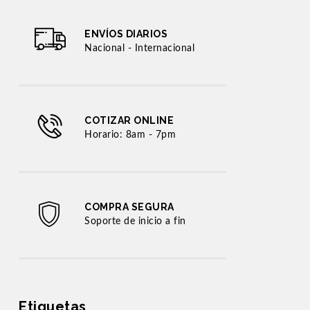
Plataforma Operador
ENVÍOS DIARIOS
(19)
RODAMIENTO
Nacional - Internacional
Ruedas
(11)
Sistema Electrico
COTIZAR ONLINE
Horario: 8am - 7pm
(92)
Sistema Enfriamiento
Sistema Hidraulico
(718)
SISTEMA COMBUSTIBLE
COMPRA SEGURA
Soporte de inicio a fin
(239)
(52)
Tambor - Rola
(75)
Transmision
Transmision Engranajes
Etiquetas
(16)